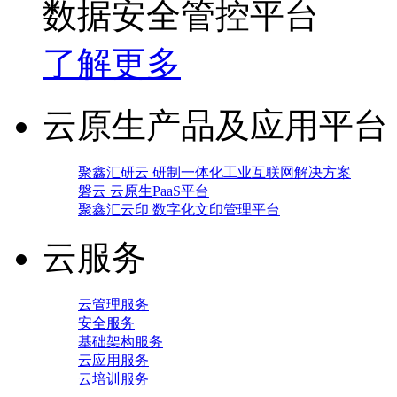
数据安全管控平台
了解更多
云原生产品及应用平台
聚鑫汇研云 研制一体化工业互联网解决方案
磐云 云原生PaaS平台
聚鑫汇云印 数字化文印管理平台
云服务
云管理服务
安全服务
基础架构服务
云应用服务
云培训服务