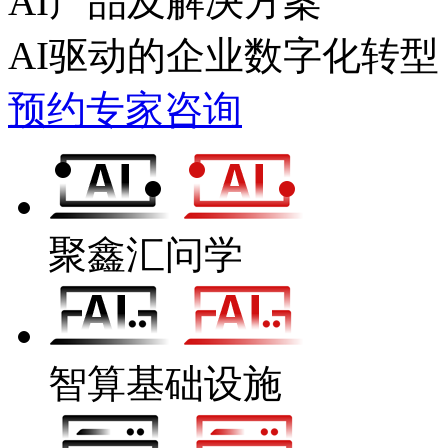
AI产品及解决方案
AI驱动的企业数字化转型
预约专家咨询
聚鑫汇问学
智算基础设施