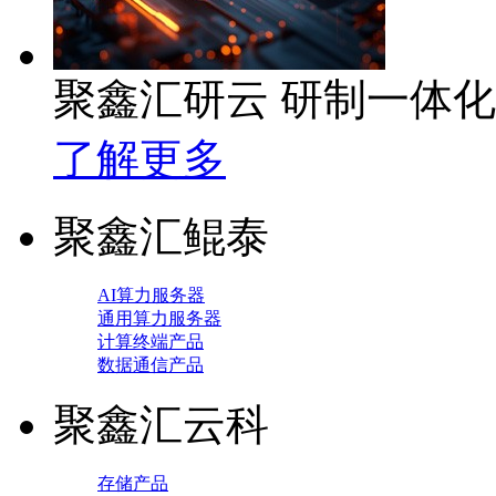
聚鑫汇研云 研制一体
了解更多
聚鑫汇鲲泰
AI算力服务器
通用算力服务器
计算终端产品
数据通信产品
聚鑫汇云科
存储产品