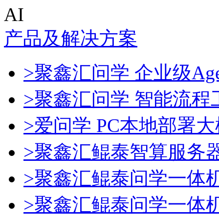
AI
产品及解决方案
>聚鑫汇问学 企业级Age
>聚鑫汇问学 智能流程
>爱问学 PC本地部署
>聚鑫汇鲲泰智算服务
>聚鑫汇鲲泰问学一体
>聚鑫汇鲲泰问学一体机De