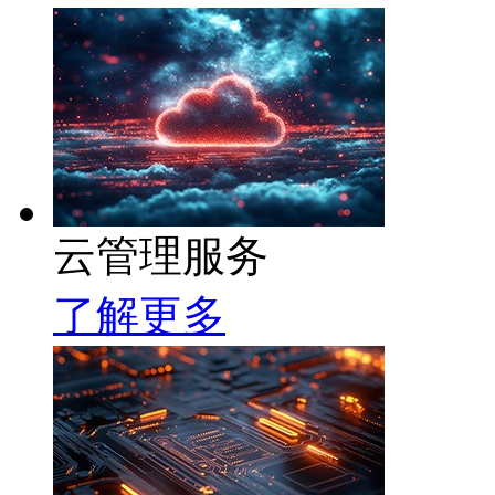
云管理服务
了解更多