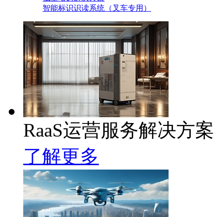
智能标识识读系统（叉车专用）
RaaS运营服务解决方案
了解更多