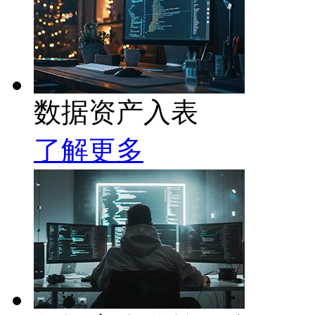
数据资产入表
了解更多