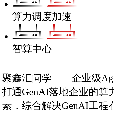
算力调度加速
智算中心
聚鑫汇问学——企业级Age
打通GenAI落地企业的算力
素，综合解决GenAI工程在