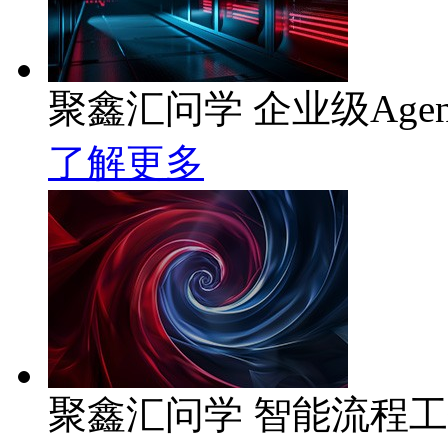
聚鑫汇问学 企业级Age
了解更多
聚鑫汇问学 智能流程